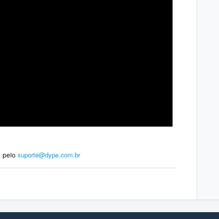
suporte@dype.com.br
 pelo