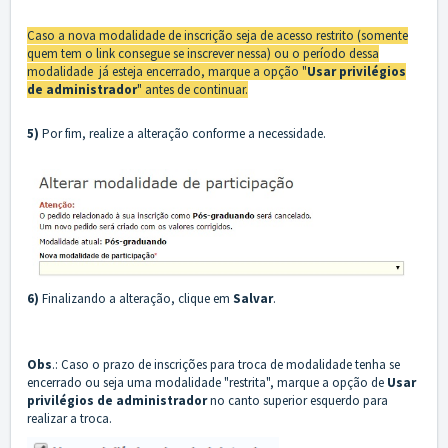
Caso a nova modalidade de inscrição seja de acesso restrito (somente
quem tem o link consegue se inscrever nessa) ou o período dessa
modalidade já esteja encerrado, marque a opção "
Usar privilégios
de administrador
" antes de continuar.
5)
Por fim, realize a alteração conforme a necessidade.
6)
Finalizando a alteração, clique em
Salvar
.
Obs
.: Caso o prazo de inscrições para troca de modalidade tenha se
encerrado ou seja uma modalidade "restrita", marque a opção de
Usar
privilégios de administrador
no canto superior esquerdo para
realizar a troca.