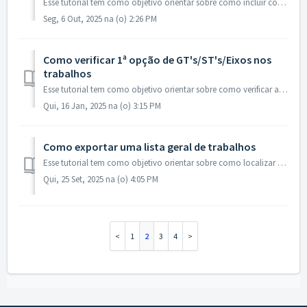
Esse tutorial tem como objetivo orientar sobre como incluir coautores em trabalhos com tipo de coautoria de livre digitação utilizando a área do inscrito. ...
Seg, 6 Out, 2025 na (o) 2:26 PM
Como verificar 1ª opção de GT's/ST's/Eixos nos
trabalhos
Esse tutorial tem como objetivo orientar sobre como verificar a 1ª opção de GT's/ST's/Eixos nos trabalhos utilizando os filtros do sistema e exporta...
Qui, 16 Jan, 2025 na (o) 3:15 PM
Como exportar uma lista geral de trabalhos
Esse tutorial tem como objetivo orientar sobre como localizar e exportar trabalhos para o seu computador no formato .xlxs (planilha do Excel). Acesse a ...
Qui, 25 Set, 2025 na (o) 4:05 PM
1
2
3
4