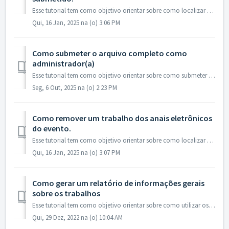
Esse tutorial tem como objetivo orientar sobre como localizar e alterar os eixos (Simpósio Temático/Grupo de Trabalho/Área temática) em trabalho submetido ...
Qui, 16 Jan, 2025 na (o) 3:06 PM
Como submeter o arquivo completo como
administrador(a)
Esse tutorial tem como objetivo orientar sobre como submeter o arquivo completo como administrador utilizando a área do inscrito. Acesse a área administ...
Seg, 6 Out, 2025 na (o) 2:23 PM
Como remover um trabalho dos anais eletrônicos
do evento.
Esse tutorial tem como objetivo orientar sobre como localizar e remover um trabalho dos anais eletrônicos do evento. Acesse a área administrativa com se...
Qui, 16 Jan, 2025 na (o) 3:07 PM
Como gerar um relatório de informações gerais
sobre os trabalhos
Esse tutorial tem como objetivo orientar sobre como utilizar os filtros do sistema e gerar um relatório de informações gerais sobre os trabalhos submetidos ...
Qui, 29 Dez, 2022 na (o) 10:04 AM