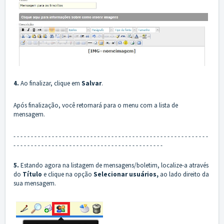
4.
Ao finalizar, clique em
Salvar
.
Após finalização, você retornará para o menu com a lista de
mensagem.
- - - - - - - - - - - - - - - - - - - - - - - - - - - - - - - - - - - - - - - - - - - - - - - - - - - - - - - -
- - - - - - - - - - - - - - - - - - - - - - - - - - - - - - - - - - - - - - - - - - -
5.
Estando agora na listagem de mensagens/boletim, localize-a através
do
T
ítulo
e clique na opção
Selecionar usuários,
ao lado direito da
sua mensagem.