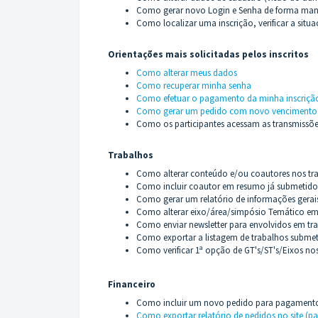
Como gerar novo Login e Senha de forma man
Como localizar uma inscrição, verificar a situa
Orientações mais solicitadas pelos inscritos
Como alterar meus dados
Como recuperar minha senha
Como efetuar o pagamento da minha inscriçã
Como gerar um pedido com novo vencimento
Como os participantes acessam as transmissõe
Trabalhos
Como alterar conteúdo e/ou coautores nos tr
Como incluir coautor em resumo já submetido
Como gerar um relatório de informações gerais
Como alterar eixo/área/simpósio Temático e
Como enviar newsletter para envolvidos em tr
Como exportar a listagem de trabalhos submet
Como verificar 1ª opção de GT's/ST's/Eixos no
Financeiro
Como incluir um novo pedido para pagament
Como exportar relatório de pedidos no site (p