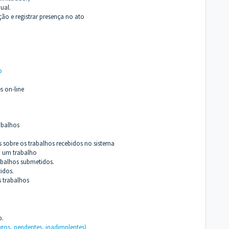
ual.
ção e registrar presença no ato
o
s on-line
abalhos
 sobre os trabalhos recebidos no sistema
m um trabalho
abalhos submetidos.
idos.
s trabalhos
o.
agos, pendentes, inadimplentes)