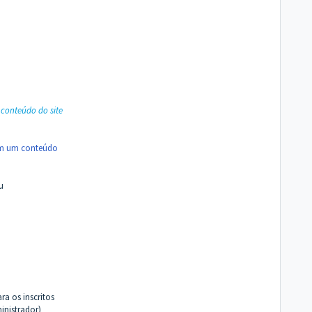
 conteúdo do site
em um conteúdo
u
a os inscritos
inistrador)